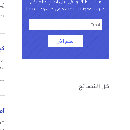
ملفات PDF وأبقى على اطلاع دائم بكل
(بما في
ميزاتنا ومواردنا الجديدة في صندوق بريدك!
كت
انضم الآن
كيفية 
لنظام Mac ، بما في ذلك ata mac
كت
كل النصائح
أفضل