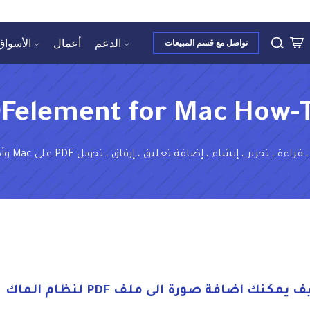
الدعم
أعمال
الأسواق
تواصل مع قسم المبيعات
Felement for Mac How-
ير ، إنشاء ، إضافة تعليق ، إرفاق ، تحويل PDF على Mac وأكثر من ذلك بكثير هنا.
 يمكنك اضافة صورة الى ملف PDF لنظام الماك