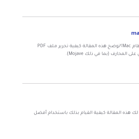
هل تبحث عن أفضل طريقة لتحرير ملفات PDF الممسوحة ضوئياً على نظام Mac؟توضح هذه المقالة كيفية تحرير ملف PDF
P إلى نص على ماك (متوافق مع 10.14) وستعرض لك هذه المقالة كيفية القيام بذلك باستخدام أفضل