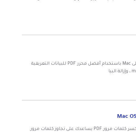
تعد هذه المقالة دليلاً حول كيفية تحرير البيانات الوصفية بتنسيق PDF على Mac باستخدام أفضل محرر PDF للبيانات التعريفية
تتساءل عن كيفية كسر كلمة مرور PDF على ماك؟ إليك هنا أفضل أداة كسر كلمات مرور PDF يساعدك على تجاوز كلمات مرور