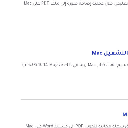
لا أعرف كيفية إضافة صورة إلى PDF على ماك؟ سيرشدك هذا البرنامج التعليمي خلال عملية إضافة صورة إلى ملف PDF على Mac
إن تقسيم PDF على ماك بسيط جدا ويمكنك العثور على أفضل برنامج تقسيم pdf لنظام Mac (بما في ذلك macOS 10.14 Mojave)
يعتبر تحويل PDF إلى Word على Mac سهلاً مثل 1،2،3. Here're أعلى 5 طرق سهلة مجانية لتحويل PDF إلى مستند Word على Mac