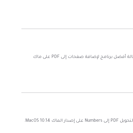
هل ترغب في إضافة صفحات إلى PDF على ماك بسهولة؟تقدم هذه المقالة أفضل برنامج لإضافة صفحات إلى PDF على ماك