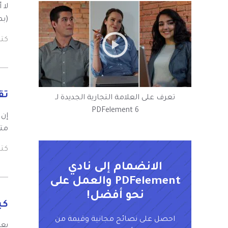
(بما 
كت
تقسيم pdf على
تعرف على العلامة التجارية الجديدة لـ
PDFelement 6
متو
كت
الانضمام إلى نادي
PDFelement والعمل على
نحو أفضل!
كيفية
احصل على نصائح مجانية وقيمة من