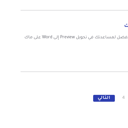
هل تتساءل عن كيفية تحويل PDF إلى Word مع Preview؟ هذا هو الحل الأفضل لمساعدتك في تحويل Preview إلى Word على ماك
4
التالي